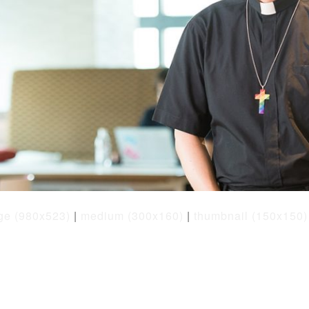
rge (980x523)
|
medium (300x160)
|
thumbnail (150x150)