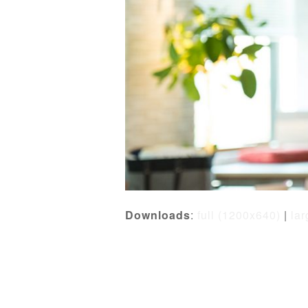
Downloads
:
full (1200x640)
|
la