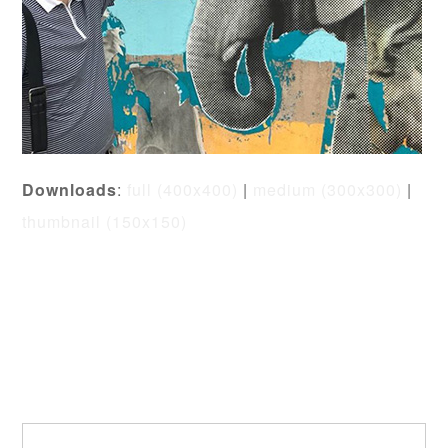
Downloads
:
full (400x400)
|
medium (300x300)
|
thumbnail (150x150)