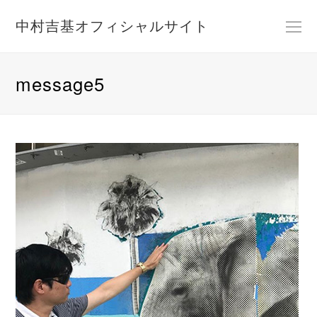
中村吉基オフィシャルサイト
O
M
M
message5